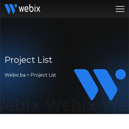
Project List
Webix.ba
>
Project List
ebix
Webix
We